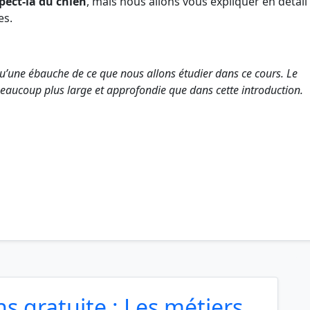
pect-là du chien
, mais nous allons vous expliquer en détail
es.
 qu’une ébauche de ce que nous allons étudier dans ce cours. Le
aucoup plus large et approfondie que dans cette introduction.
s gratuite : Les métiers