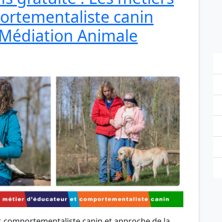
ortementaliste canin
 Médiation Animale
r, comportementaliste canin et approche de la