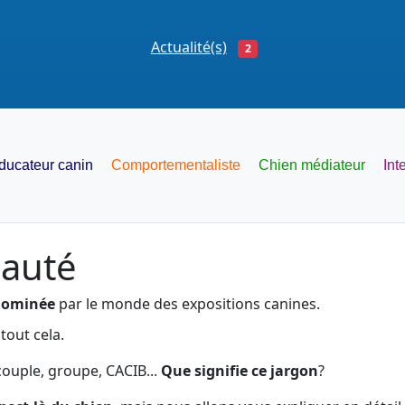
Actualité(s)
2
ducateur canin
Comportementaliste
Chien médiateur
Int
eauté
dominée
par le monde des expositions canines.
out cela.
 couple, groupe, CACIB...
Que signifie ce jargon
?